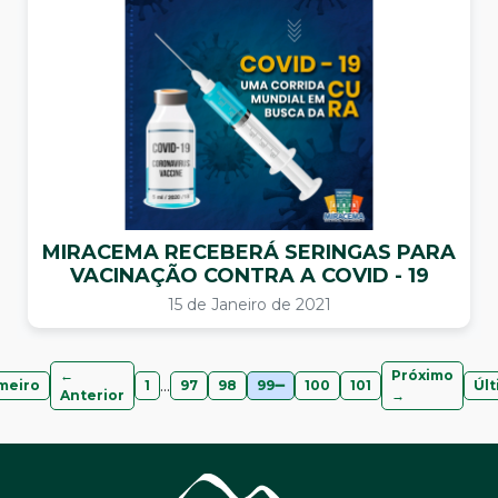
MIRACEMA RECEBERÁ SERINGAS PARA
VACINAÇÃO CONTRA A COVID - 19
15 de Janeiro de 2021
←
Próximo
...
meiro
1
97
98
99
100
101
Úl
Anterior
→