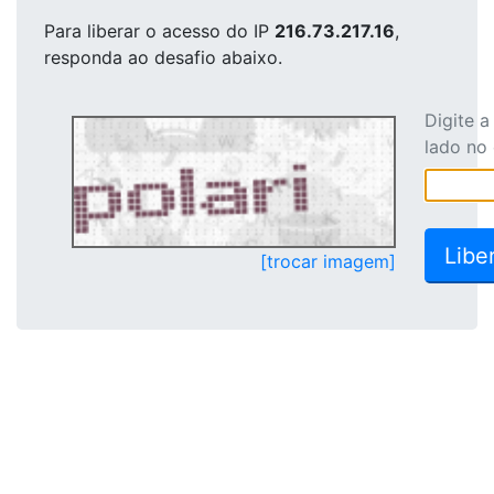
Para liberar o acesso
do IP
216.73.217.16
,
responda ao desafio abaixo.
Digite 
lado no
[trocar imagem]